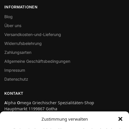
INFORMATIONEN
Blog
Über uns
Versandkosten-und-Lieferung
Widerrufsbelehrung
Zahlungsarten
Allgemeine Geschäftsbedingungen
Impressum
Datenschutz
KONTAKT
A
lpha
O
mega Griechischer Spezialitäten-Shop
Hauptmarkt 1199867 Gotha
Telefon: 03621-3697475
Zustimmung verwalten
info@genuss-auf-griechisch.de