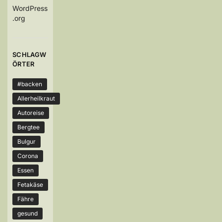
WordPress
.org
SCHLAGW
ÖRTER
#backen
Allerheilkraut
Autoreise
Bergtee
Bulgur
Corona
Essen
Fetakäse
Fähre
gesund