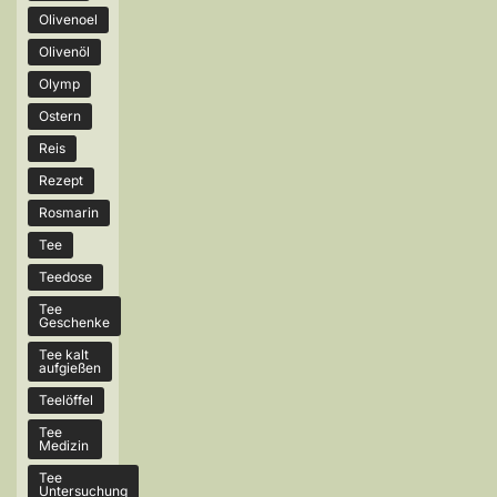
Olivenoel
Olivenöl
Olymp
Ostern
Reis
Rezept
Rosmarin
Tee
Teedose
Tee
Geschenke
Tee kalt
aufgießen
Teelöffel
Tee
Medizin
Tee
Untersuchung