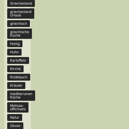
Griechenland
griechenland
Urlaub
griechisch
griechische
Küche
Honig
Huhn
Kartoffeln
Kirche
Knoblauch
Kräuter
mediterranen
Küche
Melissa-
officinalis
Natur
Oliven