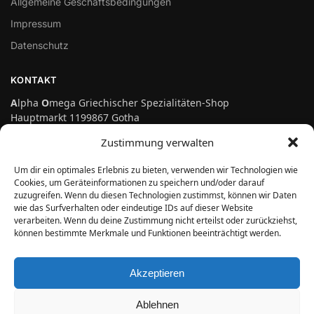
Allgemeine Geschäftsbedingungen
Impressum
Datenschutz
KONTAKT
A
lpha
O
mega Griechischer Spezialitäten-Shop
Hauptmarkt 1199867 Gotha
Telefon: 03621-3697475
Zustimmung verwalten
info@genuss-auf-griechisch.de
Um dir ein optimales Erlebnis zu bieten, verwenden wir Technologien wie
Cookies, um Geräteinformationen zu speichern und/oder darauf
zuzugreifen. Wenn du diesen Technologien zustimmst, können wir Daten
Vertrag widerrufen
wie das Surfverhalten oder eindeutige IDs auf dieser Website
verarbeiten. Wenn du deine Zustimmung nicht erteilst oder zurückziehst,
können bestimmte Merkmale und Funktionen beeinträchtigt werden.
ÖFFNUNGSZEITEN
Montag bis Freitag:
Akzeptieren
10.00 Uhr bis 18.00 Uhr
Samstag:
Ablehnen
10.00 Uhr bis 14.00 Uhr