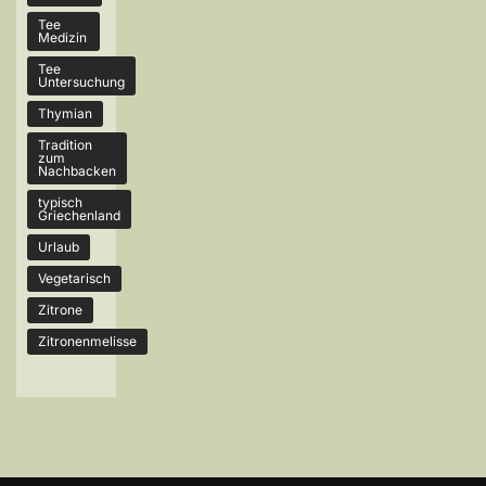
Tee
Medizin
Tee
Untersuchung
Thymian
Tradition
zum
Nachbacken
typisch
Griechenland
Urlaub
Vegetarisch
Zitrone
Zitronenmelisse