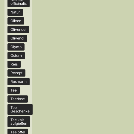
officinalis
Natur
Oliven
Olivenoel
Olivenöl
Olymp
Ostern
Reis
Rezept
Rosmarin
Tee
Teedose
Tee
Geschenke
Tee kalt
aufgießen
Teelöffel