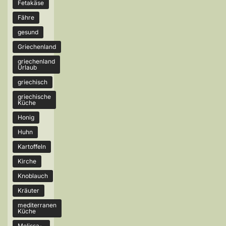
Fetakäse
Fähre
gesund
Griechenland
griechenland
Urlaub
griechisch
griechische
Küche
Honig
Huhn
Kartoffeln
Kirche
Knoblauch
Kräuter
mediterranen
Küche
Melissa-