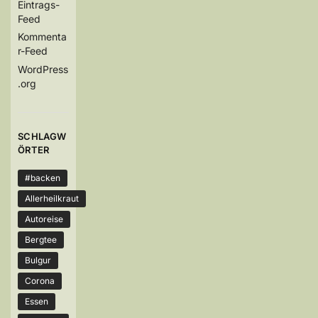
Eintrags-
Feed
Kommenta
r-Feed
WordPress
.org
SCHLAGW
ÖRTER
#backen
Allerheilkraut
Autoreise
Bergtee
Bulgur
Corona
Essen