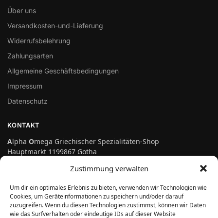
Über uns
Versandkosten-und-Lieferung
Widerrufsbelehrung
Zahlungsarten
Allgemeine Geschäftsbedingungen
Impressum
Datenschutz
KONTAKT
A
lpha
O
mega Griechischer Spezialitäten-Shop
Hauptmarkt 1199867 Gotha
Telefon: 03621-3697475
Zustimmung verwalten
info@genuss-auf-griechisch.de
Um dir ein optimales Erlebnis zu bieten, verwenden wir Technologien wie
Cookies, um Geräteinformationen zu speichern und/oder darauf
zuzugreifen. Wenn du diesen Technologien zustimmst, können wir Daten
Vertrag widerrufen
wie das Surfverhalten oder eindeutige IDs auf dieser Website