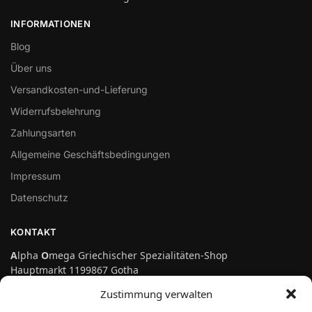
INFORMATIONEN
Blog
Über uns
Versandkosten-und-Lieferung
Widerrufsbelehrung
Zahlungsarten
Allgemeine Geschäftsbedingungen
Impressum
Datenschutz
KONTAKT
A
lpha
O
mega Griechischer Spezialitäten-Shop
Hauptmarkt 1199867 Gotha
Telefon: 03621-3697475
Zustimmung verwalten
info@genuss-auf-griechisch.de