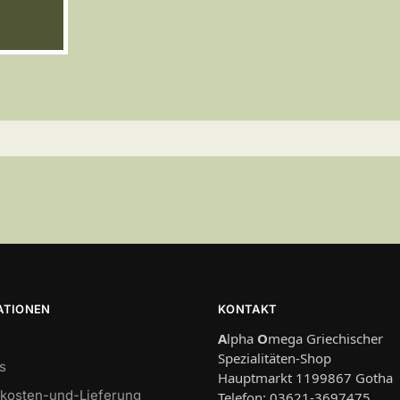
ATIONEN
KONTAKT
A
lpha
O
mega Griechischer
Spezialitäten-Shop
s
Hauptmarkt 1199867 Gotha
kosten-und-Lieferung
Telefon: 03621-3697475