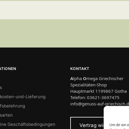
ATIONEN
KONTAKT
A
lpha
O
mega Griechischer
Spezialitäten-Shop
s
Hauptmarkt 1199867 Gotha
kosten-und-Lieferung
Telefon: 03621-3697475
info@genuss-auf-griechisch.
fsbelehrung
sarten
ine Geschäftsbedingungen
Vertrag widerrufen
Um dir ein 