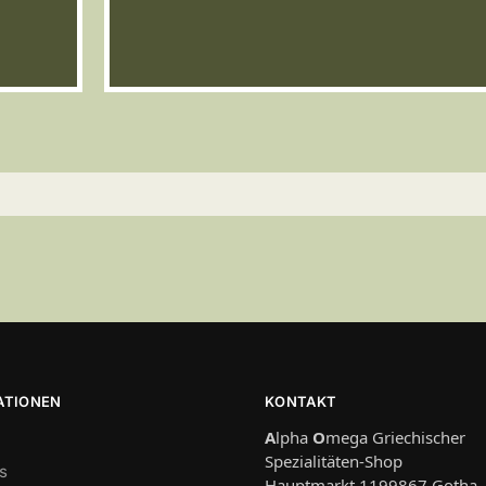
ATIONEN
KONTAKT
A
lpha
O
mega Griechischer
Spezialitäten-Shop
s
Hauptmarkt 1199867 Gotha