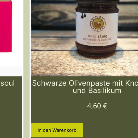
ssoul
Schwarze Olivenpaste mit Kn
und Basilikum
4,60
€
In den Warenkorb