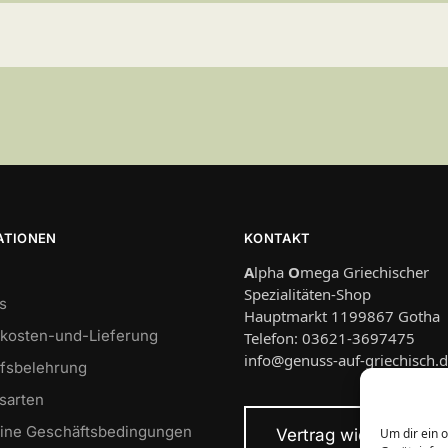
ATIONEN
KONTAKT
A
lpha
O
mega Griechischer
Spezialitäten-Shop
s
Hauptmarkt 1199867 Gotha
kosten-und-Lieferung
Telefon: 03621-3697475
info@genuss-auf-griechisch.
fsbelehrung
sarten
ine Geschäftsbedingungen
Vertrag widerrufen
Um dir ein 