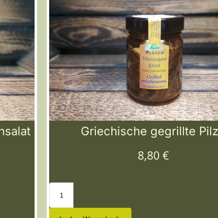
nsalat
Griechische gegrillte Pil
8,80
€