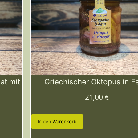
at mit
Griechischer Oktopus in E
21,00
€
In den Warenkorb