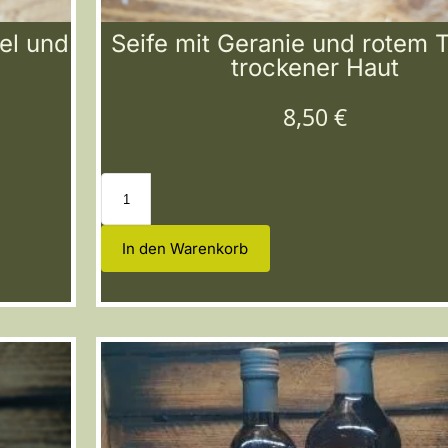
el und
Seife mit Geranie und rotem 
trockener Haut
8,50
€
In den Warenkorb