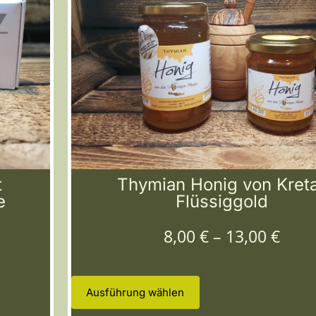
t
Thymian Honig von Kret
e
Flüssiggold
8,00
€
–
13,00
€
Ausführung wählen