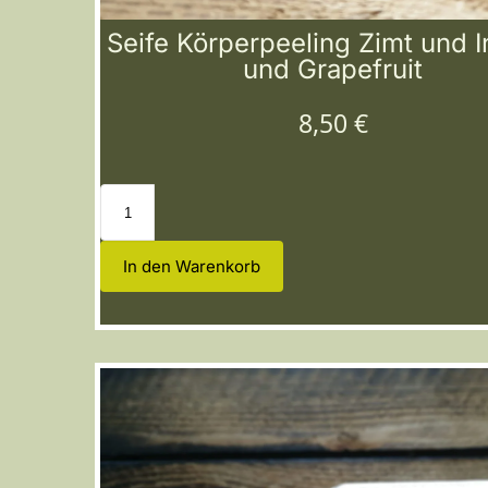
Seife Körperpeeling Zimt und 
und Grapefruit
8,50
€
In den Warenkorb