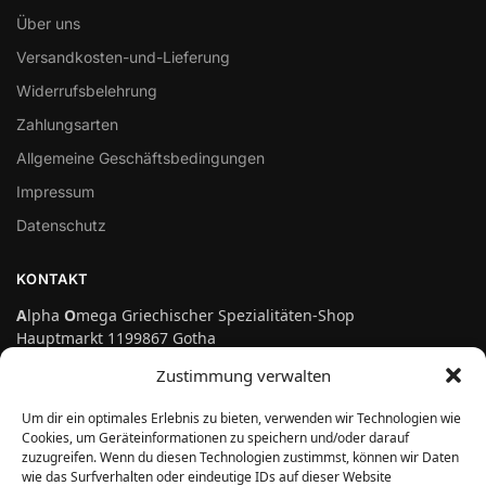
Über uns
Versandkosten-und-Lieferung
Widerrufsbelehrung
Zahlungsarten
Allgemeine Geschäftsbedingungen
Impressum
Datenschutz
KONTAKT
A
lpha
O
mega Griechischer Spezialitäten-Shop
Hauptmarkt 1199867 Gotha
Telefon: 03621-3697475
Zustimmung verwalten
info@genuss-auf-griechisch.de
Um dir ein optimales Erlebnis zu bieten, verwenden wir Technologien wie
Cookies, um Geräteinformationen zu speichern und/oder darauf
zuzugreifen. Wenn du diesen Technologien zustimmst, können wir Daten
Vertrag widerrufen
wie das Surfverhalten oder eindeutige IDs auf dieser Website