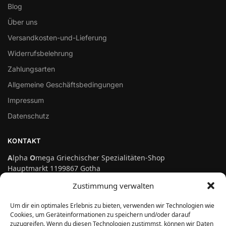
Blog
Über uns
Versandkosten-und-Lieferung
Widerrufsbelehrung
Zahlungsarten
Allgemeine Geschäftsbedingungen
Impressum
Datenschutz
KONTAKT
A
lpha
O
mega Griechischer Spezialitäten-Shop
Hauptmarkt 1199867 Gotha
Telefon: 03621-3697475
Zustimmung verwalten
info@genuss-auf-griechisch.de
Um dir ein optimales Erlebnis zu bieten, verwenden wir Technologien wie
Cookies, um Geräteinformationen zu speichern und/oder darauf
zuzugreifen. Wenn du diesen Technologien zustimmst, können wir Daten