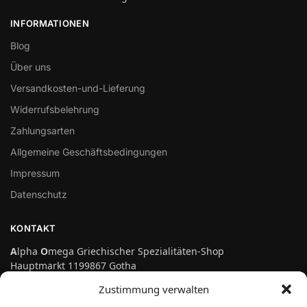
INFORMATIONEN
Blog
Über uns
Versandkosten-und-Lieferung
Widerrufsbelehrung
Zahlungsarten
Allgemeine Geschäftsbedingungen
Impressum
Datenschutz
KONTAKT
A
lpha
O
mega Griechischer Spezialitäten-Shop
Hauptmarkt 1199867 Gotha
Telefon: 03621-3697475
Zustimmung verwalten
info@genuss-auf-griechisch.de