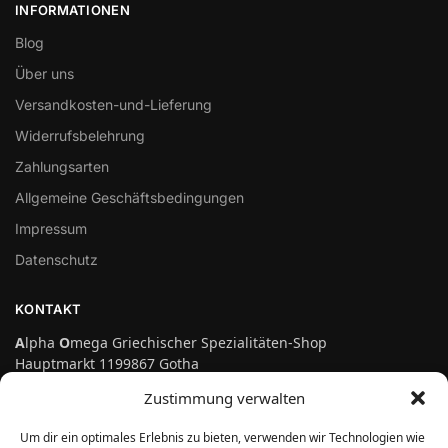
INFORMATIONEN
Blog
Über uns
Versandkosten-und-Lieferung
Widerrufsbelehrung
Zahlungsarten
Allgemeine Geschäftsbedingungen
Impressum
Datenschutz
KONTAKT
A
lpha
O
mega Griechischer Spezialitäten-Shop
Hauptmarkt 1199867 Gotha
Telefon: 03621-3697475
Zustimmung verwalten
info@genuss-auf-griechisch.de
Um dir ein optimales Erlebnis zu bieten, verwenden wir Technologien wie