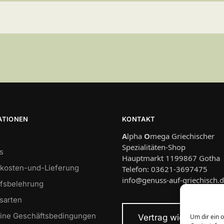
ATIONEN
KONTAKT
A
lpha
O
mega Griechischer
Spezialitäten-Shop
s
Hauptmarkt 1199867 Gotha
kosten-und-Lieferung
Telefon: 03621-3697475
info@genuss-auf-griechisch.
fsbelehrung
sarten
ine Geschäftsbedingungen
Vertrag widerrufen
Um dir ein 