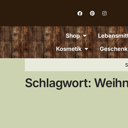
Inhalt
springen
Shop
Lebensmitt
Kosmetik
Geschenk
S
Schlagwort: Weih