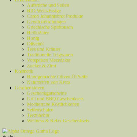
Aufstriche und Soßen
BIO Wein-Essige
Carob Johannisbrot Produkte
Gewürzmischungen
Griechische Spiritousen
Heilkräuter
Honig
Olivenöl
Tees und Kräuter
Traditionelle Teigwaren
Vorspeisen Mezedakia
Zucker & Zimt
Kosmetik
Handgemachte Oliven Öl Seife
Naturseifen von Kreta
Geschenkideen
Geschenkgutscheine
Grill und BBQ Geschenksets
Mediterrane Köstlichkeiten
Seifenschalen
Teezubehör
Wellness & Relax Geschenksets
Suche