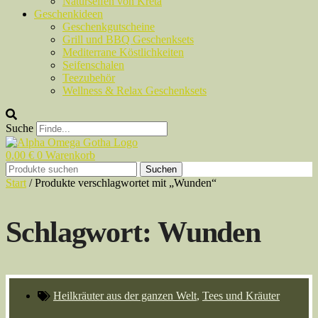
Naturseifen von Kreta
Geschenkideen
Geschenkgutscheine
Grill und BBQ Geschenksets
Mediterrane Köstlichkeiten
Seifenschalen
Teezubehör
Wellness & Relax Geschenksets
Suche
0,00
€
0
Warenkorb
Suchen
Suchen
nach:
Start
/
Produkte verschlagwortet mit „Wunden“
Schlagwort: Wunden
Heilkräuter aus der ganzen Welt
,
Tees und Kräuter