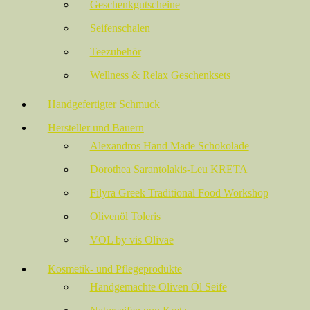
können
Geschenkgutscheine
auf
Seifenschalen
der
Produktseite
Teezubehör
gewählt
werden
Wellness & Relax Geschenksets
Handgefertigter Schmuck
Hersteller und Bauern
Alexandros Hand Made Schokolade
Dorothea Sarantolakis-Leu KRETA
Filyra Greek Traditional Food Workshop
Olivenöl Toleris
VOL by vis Olivae
Kosmetik- und Pflegeprodukte
Handgemachte Oliven Öl Seife