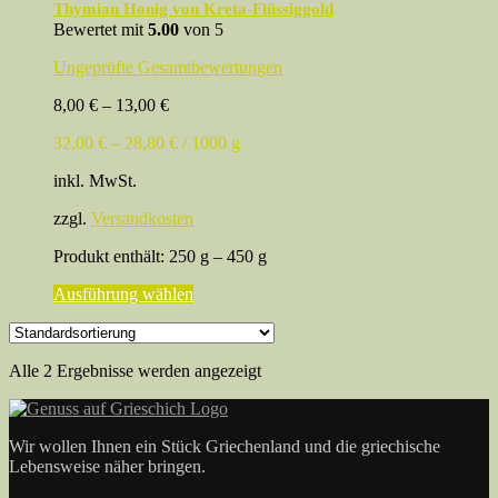
Thymian Honig von Kreta-Flüssiggold
Bewertet mit
5.00
von 5
Ungeprüfte Gesamtbewertungen
8,00
€
–
13,00
€
32,00
€
–
28,80
€
/
1000
g
inkl. MwSt.
zzgl.
Versandkosten
Produkt enthält: 250
g
– 450
g
Dieses
Ausführung wählen
Produkt
weist
mehrere
Alle 2 Ergebnisse werden angezeigt
Varianten
auf.
Die
Optionen
Wir wollen Ihnen ein Stück Griechenland und die griechische
können
Lebensweise näher bringen.
auf
der