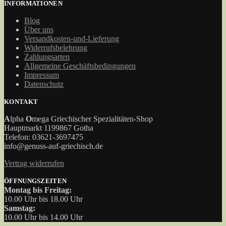
INFORMATIONEN
Produktseite
gewählt
Blog
werden
Über uns
Versandkosten-und-Lieferung
Widerrufsbelehrung
Zahlungsarten
Allgemeine Geschäftsbedingungen
Impressum
Datenschutz
KONTAKT
A
lpha
O
mega Griechischer Spezialitäten-Shop
Hauptmarkt 1199867 Gotha
Telefon: 03621-3697475
info@genuss-auf-griechisch.de
Vertrag widerrufen
ÖFFNUNGSZEITEN
Montag bis Freitag:
10.00 Uhr bis 18.00 Uhr
Samstag:
10.00 Uhr bis 14.00 Uhr