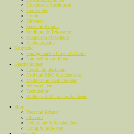
Griechische Spiritousen
Heilkräuter
Honig
Olivenöl
Tees und Kräuter
Traditionelle Teigwaren
Vorspeisen Mezedakia
Zucker & Zimt
Kosmetik
Handgemachte Oliven Öl Seife
Naturseifen von Kreta
Geschenkideen
Geschenkgutscheine
Grill und BBQ Geschenksets
Mediterrane Köstlichkeiten
Seifenschalen
Teezubehör
Wellness & Relax Geschenksets
Shop
Tees und Kräuter
Olivenöl
Heilkräuter & Spezialitäten
Honig & Süßwaren
Lebensmittel