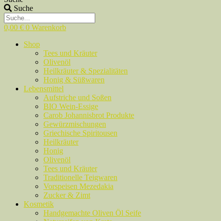
Suche
0,00
€
0
Warenkorb
Shop
Tees und Kräuter
Olivenöl
Heilkräuter & Spezialitäten
Honig & Süßwaren
Lebensmittel
Aufstriche und Soßen
BIO Wein-Essige
Carob Johannisbrot Produkte
Gewürzmischungen
Griechische Spiritousen
Heilkräuter
Honig
Olivenöl
Tees und Kräuter
Traditionelle Teigwaren
Vorspeisen Mezedakia
Zucker & Zimt
Kosmetik
Handgemachte Oliven Öl Seife