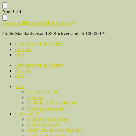
Inhalt
springen
Skip
Skip
Your Cart
to
to
navigation
content
Facebook
Pinterest
Instagram
Gratis Standardversand & Rückversand ab 100,00 €*
Ladengeschäft & Speisen
Über uns
Blog
Ladengeschäft & Speisen
Über uns
Blog
Shop
Tees und Kräuter
Olivenöl
Heilkräuter & Spezialitäten
Honig & Süßwaren
Lebensmittel
Aufstriche und Soßen
BIO Wein-Essige
Carob Johannisbrot Produkte
Gewürzmischungen