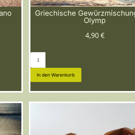
gano
Griechische Gewürzmischun
Olymp
4,90
€
In den Warenkorb