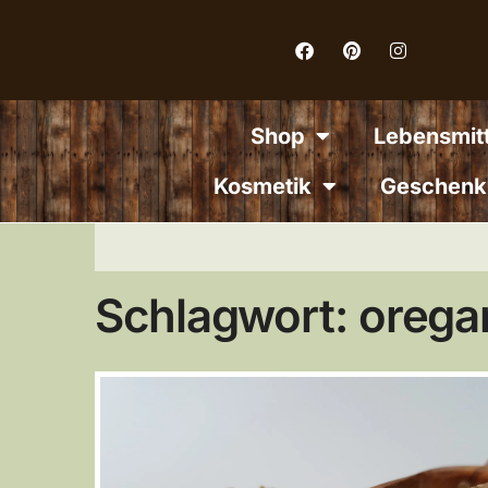
Inhalt
springen
Shop
Lebensmitt
Kosmetik
Geschenk
Schlagwort: orega