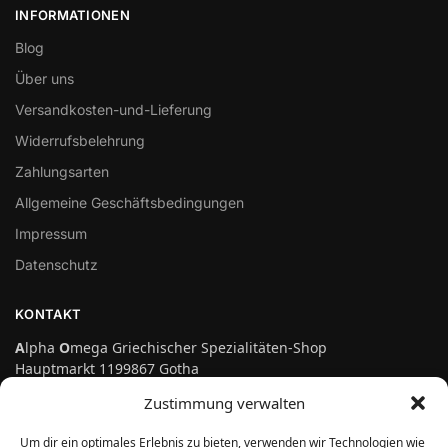
INFORMATIONEN
Blog
Über uns
Versandkosten-und-Lieferung
Widerrufsbelehrung
Zahlungsarten
Allgemeine Geschäftsbedingungen
Impressum
Datenschutz
KONTAKT
A
lpha
O
mega Griechischer Spezialitäten-Shop
Hauptmarkt 1199867 Gotha
Telefon: 03621-3697475
Zustimmung verwalten
info@genuss-auf-griechisch.de
Um dir ein optimales Erlebnis zu bieten, verwenden wir Technologien wie