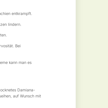
nchien entkrampft.
en lindern.
ten.
osität. Bei
bleme kann man es
trocknetes Damiana-
seihen, auf Wunsch mit