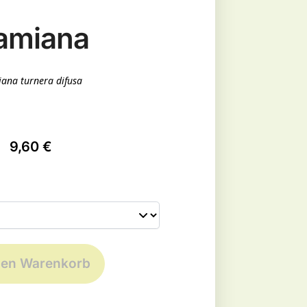
amiana
ana turnera difusa
9,60
€
den Warenkorb