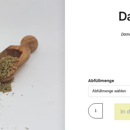
D
Dami
Abfüllmenge
In 