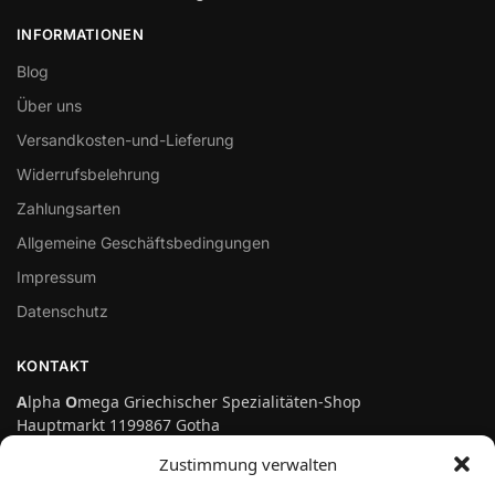
INFORMATIONEN
Blog
Über uns
Versandkosten-und-Lieferung
Widerrufsbelehrung
Zahlungsarten
Allgemeine Geschäftsbedingungen
Impressum
Datenschutz
KONTAKT
A
lpha
O
mega Griechischer Spezialitäten-Shop
Hauptmarkt 1199867 Gotha
Telefon: 03621-3697475
Zustimmung verwalten
info@genuss-auf-griechisch.de