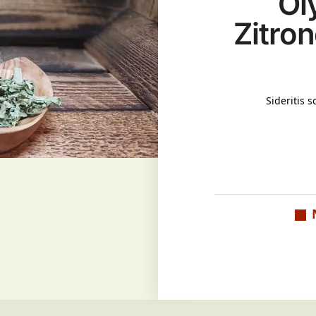
Ol
Zitro
Sideritis 