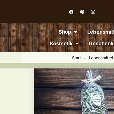
Inhalt
springen
Shop
Lebensmitt
Kosmetik
Geschenk
Start
Lebensmittel
 / 