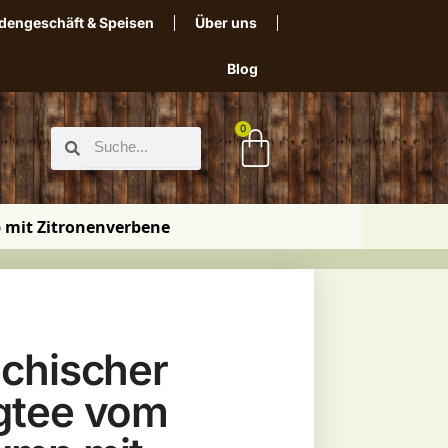
dengeschäft & Speisen
Über uns
Blog
0
 mit Zitronenverbene
echischer
gtee vom