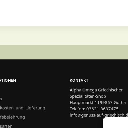
ATIONEN
KONTAKT
A
lpha
O
mega Griechischer
Spezialitäten-Shop
s
Hauptmarkt 1199867 Gotha
kosten-und-Lieferung
Telefon: 03621-3697475
info@genuss-auf-griechisch.
fsbelehrung
sarten