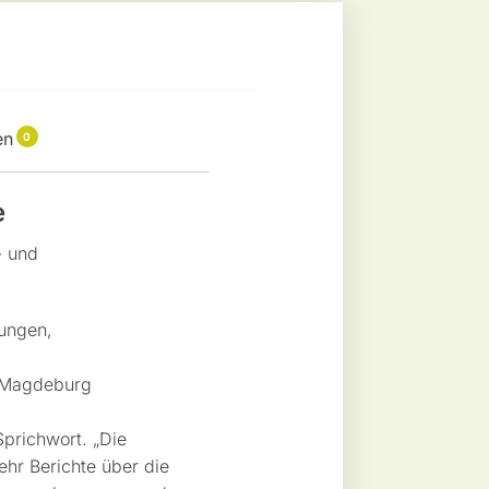
en
0
e
- und
nungen,
n Magdeburg
Sprichwort. „Die
ehr Berichte über die