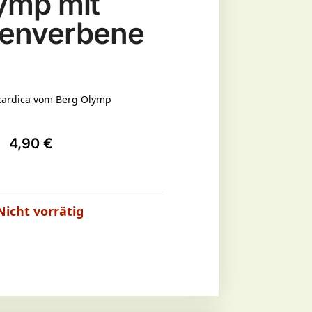
ymp mit
nenverbene
scardica vom Berg Olymp
4,90
€
Nicht vorrätig