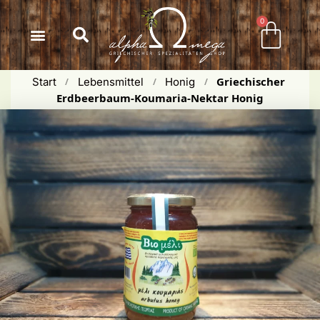
Inhalt
springen
0
Griechischer 
Start
Lebensmittel
Honig
 / 
 / 
 / 
Erdbeerbaum-Koumaria-Nektar Honig