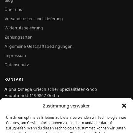
Blog
Über uns
Versandkosten-und-Lieferung
Widerrufsbelehrung
Zahlungsarten
Allgemeine Geschäftsbedingungen
Impressum
Datenschutz
KONTAKT
A
lpha
O
mega Griechischer Spezialitäten-Shop
Hauptmarkt 1199867 Gotha
Telefon: 03621-3697475
Zustimmung verwalten
info@genuss-auf-griechisch.de
Um dir ein optimales Erlebnis zu bieten, verwenden wir Technologien wie
Cookies, um Geräteinformationen zu speichern und/oder darauf
zuzugreifen. Wenn du diesen Technologien zustimmst, können wir Daten
Vertrag widerrufen