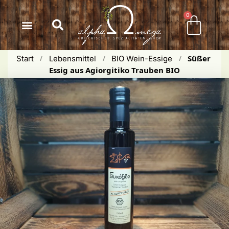
Inhalt
springen
0
Süßer 
Start
Lebensmittel
BIO Wein-Essige
 / 
 / 
 / 
Essig aus Agiorgitiko Trauben BIO