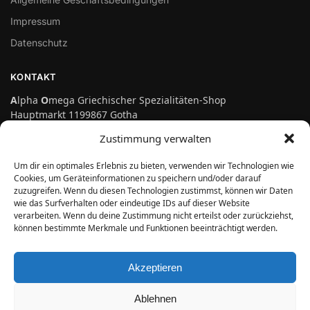
Impressum
Datenschutz
KONTAKT
A
lpha
O
mega Griechischer Spezialitäten-Shop
Hauptmarkt 1199867 Gotha
Telefon: 03621-3697475
Zustimmung verwalten
info@genuss-auf-griechisch.de
Um dir ein optimales Erlebnis zu bieten, verwenden wir Technologien wie
Cookies, um Geräteinformationen zu speichern und/oder darauf
zuzugreifen. Wenn du diesen Technologien zustimmst, können wir Daten
Vertrag widerrufen
wie das Surfverhalten oder eindeutige IDs auf dieser Website
verarbeiten. Wenn du deine Zustimmung nicht erteilst oder zurückziehst,
können bestimmte Merkmale und Funktionen beeinträchtigt werden.
ÖFFNUNGSZEITEN
Montag bis Freitag:
Akzeptieren
10.00 Uhr bis 18.00 Uhr
Samstag:
Ablehnen
10.00 Uhr bis 14.00 Uhr