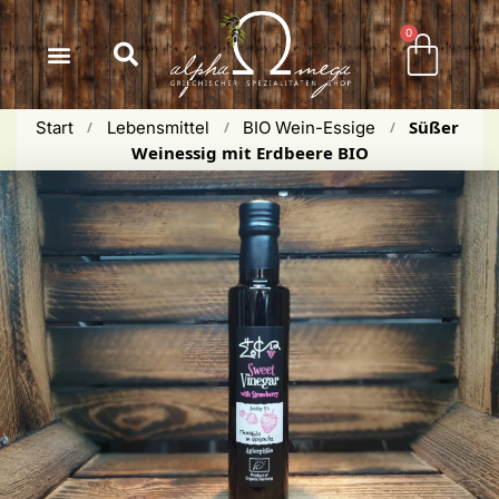
Inhalt
springen
0
Süßer 
Start
Lebensmittel
BIO Wein-Essige
 / 
 / 
 / 
Weinessig mit Erdbeere BIO