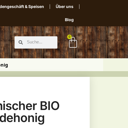
dengeschäft & Speisen
Über uns
Blog
0
onig
hischer BIO
idehonig