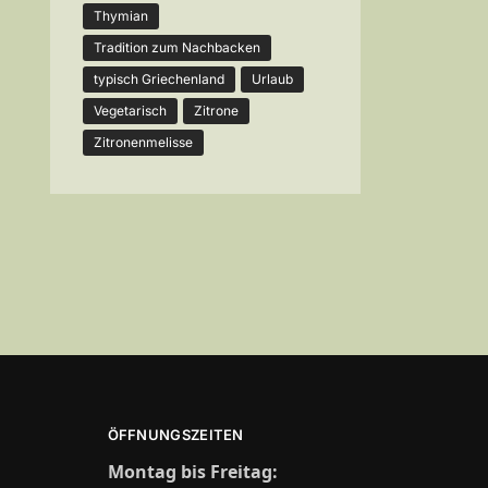
Thymian
Tradition zum Nachbacken
typisch Griechenland
Urlaub
Vegetarisch
Zitrone
Zitronenmelisse
ÖFFNUNGSZEITEN
Montag bis Freitag: