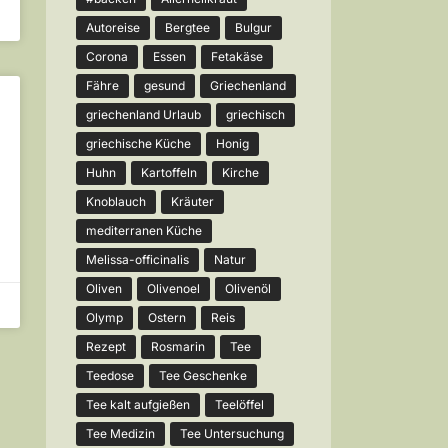
Autoreise
Bergtee
Bulgur
Corona
Essen
Fetakäse
Fähre
gesund
Griechenland
griechenland Urlaub
griechisch
griechische Küche
Honig
Huhn
Kartoffeln
Kirche
Knoblauch
Kräuter
mediterranen Küche
Melissa-officinalis
Natur
Oliven
Olivenoel
Olivenöl
Olymp
Ostern
Reis
Rezept
Rosmarin
Tee
Teedose
Tee Geschenke
Tee kalt aufgießen
Teelöffel
Tee Medizin
Tee Untersuchung