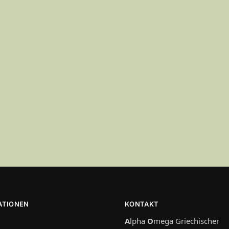
ATIONEN
KONTAKT
A
lpha
O
mega Griechischer