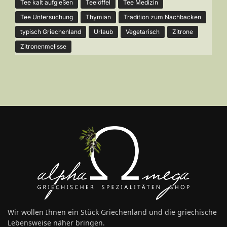
Tee kalt aufgießen
Teelöffel
Tee Medizin
Tee Untersuchung
Thymian
Tradition zum Nachbacken
typisch Griechenland
Urlaub
Vegetarisch
Zitrone
Zitronenmelisse
Wir wollen Ihnen ein Stück Griechenland und die griechische
Lebensweise näher bringen.