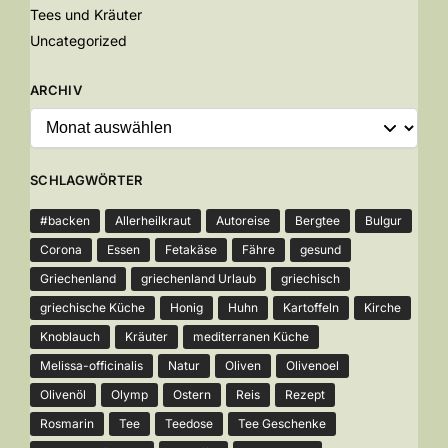
Tees und Kräuter
Uncategorized
ARCHIV
SCHLAGWÖRTER
#backen
Allerheilkraut
Autoreise
Bergtee
Bulgur
Corona
Essen
Fetakäse
Fähre
gesund
Griechenland
griechenland Urlaub
griechisch
griechische Küche
Honig
Huhn
Kartoffeln
Kirche
Knoblauch
Kräuter
mediterranen Küche
Melissa-officinalis
Natur
Oliven
Olivenoel
Olivenöl
Olymp
Ostern
Reis
Rezept
Rosmarin
Tee
Teedose
Tee Geschenke