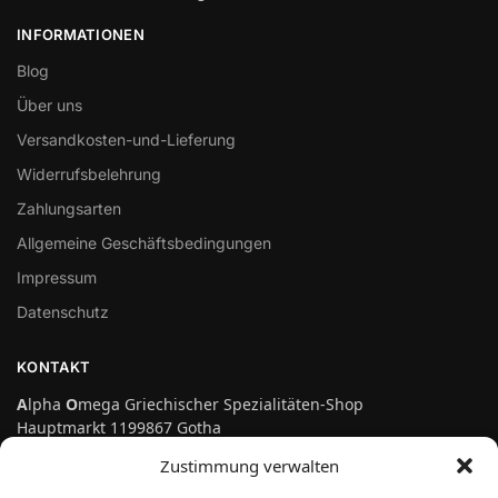
INFORMATIONEN
Blog
Über uns
Versandkosten-und-Lieferung
Widerrufsbelehrung
Zahlungsarten
Allgemeine Geschäftsbedingungen
Impressum
Datenschutz
KONTAKT
A
lpha
O
mega Griechischer Spezialitäten-Shop
Hauptmarkt 1199867 Gotha
Telefon: 03621-3697475
Zustimmung verwalten
info@genuss-auf-griechisch.de