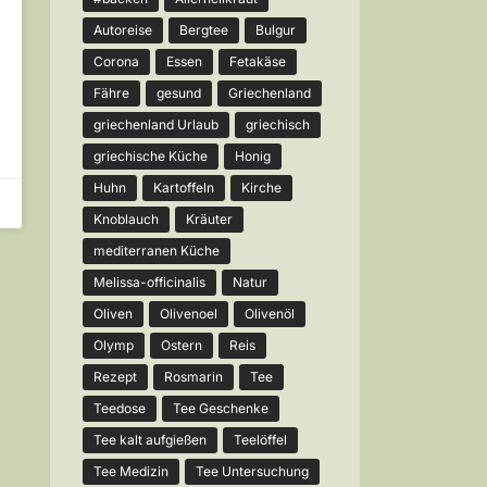
Autoreise
Bergtee
Bulgur
Corona
Essen
Fetakäse
Fähre
gesund
Griechenland
griechenland Urlaub
griechisch
griechische Küche
Honig
Huhn
Kartoffeln
Kirche
Knoblauch
Kräuter
mediterranen Küche
Melissa-officinalis
Natur
Oliven
Olivenoel
Olivenöl
Olymp
Ostern
Reis
Rezept
Rosmarin
Tee
Teedose
Tee Geschenke
Tee kalt aufgießen
Teelöffel
Tee Medizin
Tee Untersuchung