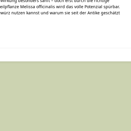
 Wirkung besonders sanft – doch erst durch die richtige
pflanze Melissa officinalis wird das volle Potenzial spürbar.
ewürz nutzen kannst und warum sie seit der Antike geschätzt