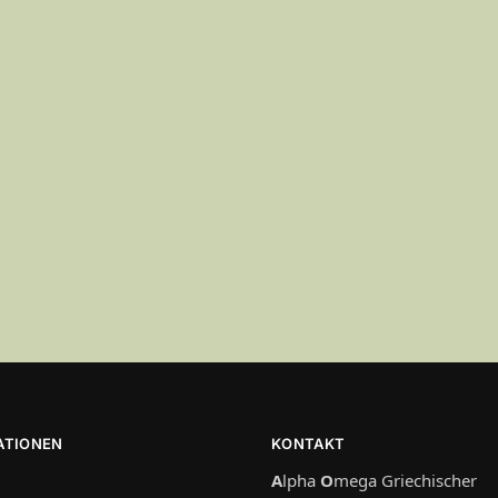
ATIONEN
KONTAKT
A
lpha
O
mega Griechischer