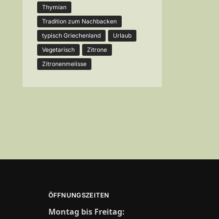
Thymian
Tradition zum Nachbacken
typisch Griechenland
Urlaub
Vegetarisch
Zitrone
Zitronenmelisse
ÖFFNUNGSZEITEN
Montag bis Freitag: