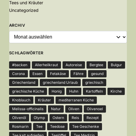
Tees und Kräuter
Uncategorized
ARCHIV
SCHLAGWÖRTER
#backen
Allerheilkraut
Autoreise
Bergtee
Bulgur
Corona
Essen
Fetakäse
Fähre
gesund
Griechenland
griechenland Urlaub
griechisch
griechische Küche
Honig
Huhn
Kartoffeln
Kirche
Knoblauch
Kräuter
mediterranen Küche
Melissa-officinalis
Natur
Oliven
Olivenoel
Olivenöl
Olymp
Ostern
Reis
Rezept
Rosmarin
Tee
Teedose
Tee Geschenke
Tee kalt aufgießen
Teelöffel
Tee Medizin