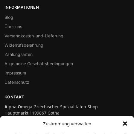
INFORMATIONEN
Blog
Über uns
Versandkosten-und-Lieferung
Widerrufsbelehrung
Zahlungsarten
Allgemeine Geschäftsbedingungen
Impressum
Datenschutz
KONTAKT
A
lpha
O
mega Griechischer Spezialitäten-Shop
Hauptmarkt 1199867 Gotha
Telefon: 03621-3697475
Zustimmung verwalten
info@genuss-auf-griechisch.de