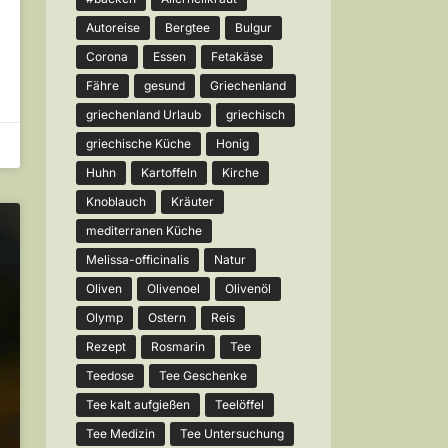
Autoreise
Bergtee
Bulgur
Corona
Essen
Fetakäse
Fähre
gesund
Griechenland
griechenland Urlaub
griechisch
griechische Küche
Honig
Huhn
Kartoffeln
Kirche
Knoblauch
Kräuter
mediterranen Küche
Melissa-officinalis
Natur
Oliven
Olivenoel
Olivenöl
Olymp
Ostern
Reis
Rezept
Rosmarin
Tee
Teedose
Tee Geschenke
Tee kalt aufgießen
Teelöffel
Tee Medizin
Tee Untersuchung