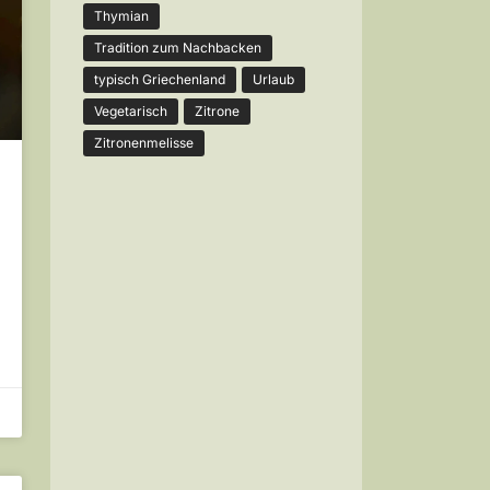
Thymian
Tradition zum Nachbacken
typisch Griechenland
Urlaub
Vegetarisch
Zitrone
Zitronenmelisse