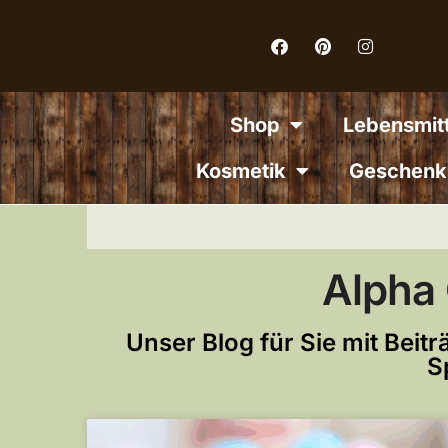
Inhalt
springen
Shop
Lebensmitt
Kosmetik
Geschenk
Alpha
Unser Blog für Sie mit Bei
S