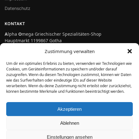
Datenschutz
KONTAKT
A
lpha
O
mega Griechischer Spezialitäten-Shop
Hauptmarkt 1199867 Gotha
Telefon: 03621-3697475
Zustimmung verwalten
info@genuss-auf-griechisch.de
Um dir ein optimales Erlebnis zu bieten, verwenden wir Technologien wie
Cookies, um Geräteinformationen zu speichern und/oder darauf
zuzugreifen. Wenn du diesen Technologien zustimmst, können wir Daten
Vertrag widerrufen
wie das Surfverhalten oder eindeutige IDs auf dieser Website
verarbeiten. Wenn du deine Zustimmung nicht erteilst oder zurückziehst,
können bestimmte Merkmale und Funktionen beeinträchtigt werden.
ÖFFNUNGSZEITEN
Montag bis Freitag:
Akzeptieren
10.00 Uhr bis 18.00 Uhr
Samstag:
In der Zeit vom 10.07.2026 bis 04.08.2026 sind wir auf
Ablehnen
10.00 Uhr bis 14.00 Uhr
Griechenlandreise. In dieser Zeit können keine
Bestellungen Versand werden.
Einstellungen ansehen
Alpha Omega
© 2026