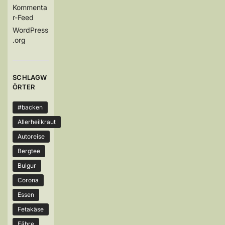
Kommenta
r-Feed
WordPress
.org
SCHLAGW
ÖRTER
#backen
Allerheilkraut
Autoreise
Bergtee
Bulgur
Corona
Essen
Fetakäse
Fähre