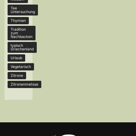
Tee
Untersuchung
Thymian
Tradition
zum
Nachbacken
typisch
Griechenland
Urlaub
Vegetarisch
Zitrone
Zitronenmelisse