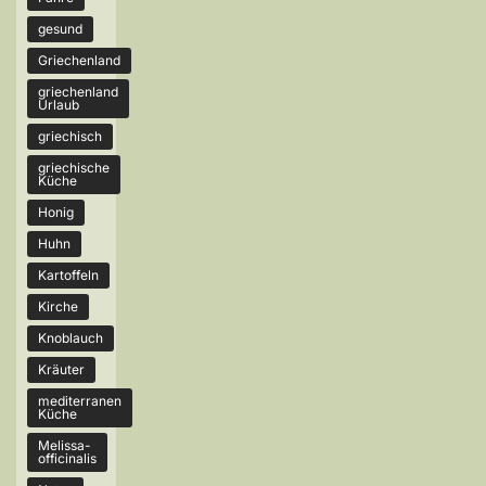
gesund
Griechenland
griechenland
Urlaub
griechisch
griechische
Küche
Honig
Huhn
Kartoffeln
Kirche
Knoblauch
Kräuter
mediterranen
Küche
Melissa-
officinalis