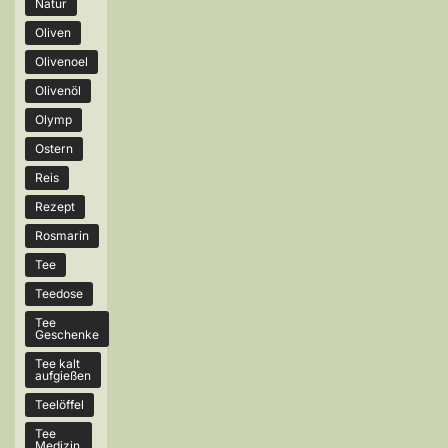
Natur
Oliven
Olivenoel
Olivenöl
Olymp
Ostern
Reis
Rezept
Rosmarin
Tee
Teedose
Tee
Geschenke
Tee kalt
aufgießen
Teelöffel
Tee
Medizin