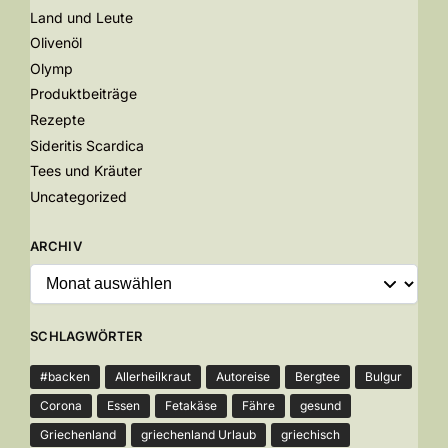
Land und Leute
Olivenöl
Olymp
Produktbeiträge
Rezepte
Sideritis Scardica
Tees und Kräuter
Uncategorized
ARCHIV
SCHLAGWÖRTER
#backen
Allerheilkraut
Autoreise
Bergtee
Bulgur
Corona
Essen
Fetakäse
Fähre
gesund
Griechenland
griechenland Urlaub
griechisch