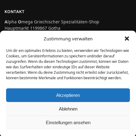
KONTAKT
A
lpha
O
mega Griechischer Spezialitäten-Shop
Hauptmarkt 1199867 Gotha
Telefon: 03621-3697475
Zustimmung verwalten
info@genuss-auf-griechisch.de
Um dir ein optimales Erlebnis zu bieten, verwenden wir Technologien wie
Cookies, um Geräteinformationen zu speichern und/oder darauf
zuzugreifen. Wenn du diesen Technologien zustimmst, können wir Daten
Vertrag widerrufen
wie das Surfverhalten oder eindeutige IDs auf dieser Website
verarbeiten. Wenn du deine Zustimmung nicht erteilst oder zurückziehst,
können bestimmte Merkmale und Funktionen beeinträchtigt werden.
ÖFFNUNGSZEITEN
Montag bis Freitag:
Akzeptieren
10.00 Uhr bis 18.00 Uhr
Samstag:
Ablehnen
10.00 Uhr bis 14.00 Uhr
Einstellungen ansehen
Alpha Omega
© 2026