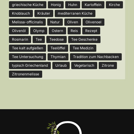
griechische Küche
Honig
Huhn
Kartoffeln
Kirche
Knoblauch
Kräuter
mediterranen Küche
Melissa-officinalis
Natur
Oliven
Olivenoel
Olivenöl
Olymp
Ostern
Reis
Rezept
Rosmarin
Tee
Teedose
Tee Geschenke
Tee kalt aufgießen
Teelöffel
Tee Medizin
Tee Untersuchung
Thymian
Tradition zum Nachbacken
typisch Griechenland
Urlaub
Vegetarisch
Zitrone
Zitronenmelisse