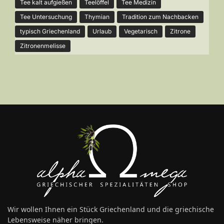
Tee kalt aufgießen
Teelöffel
Tee Medizin
Tee Untersuchung
Thymian
Tradition zum Nachbacken
typisch Griechenland
Urlaub
Vegetarisch
Zitrone
Zitronenmelisse
Wir wollen Ihnen ein Stück Griechenland und die griechische
Lebensweise näher bringen.