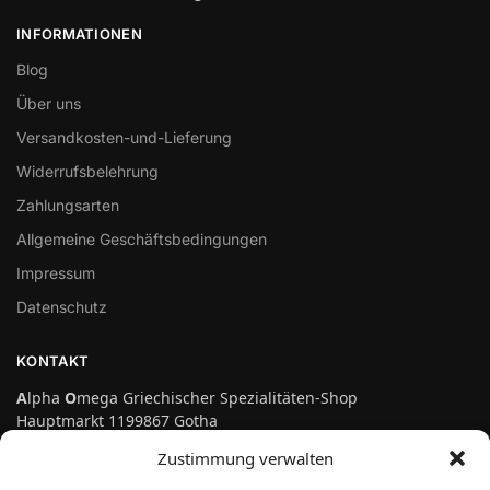
INFORMATIONEN
Blog
Über uns
Versandkosten-und-Lieferung
Widerrufsbelehrung
Zahlungsarten
Allgemeine Geschäftsbedingungen
Impressum
Datenschutz
KONTAKT
A
lpha
O
mega Griechischer Spezialitäten-Shop
Hauptmarkt 1199867 Gotha
Telefon: 03621-3697475
Zustimmung verwalten
info@genuss-auf-griechisch.de