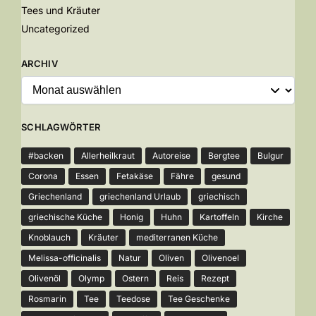
Tees und Kräuter
Uncategorized
ARCHIV
SCHLAGWÖRTER
#backen
Allerheilkraut
Autoreise
Bergtee
Bulgur
Corona
Essen
Fetakäse
Fähre
gesund
Griechenland
griechenland Urlaub
griechisch
griechische Küche
Honig
Huhn
Kartoffeln
Kirche
Knoblauch
Kräuter
mediterranen Küche
Melissa-officinalis
Natur
Oliven
Olivenoel
Olivenöl
Olymp
Ostern
Reis
Rezept
Rosmarin
Tee
Teedose
Tee Geschenke