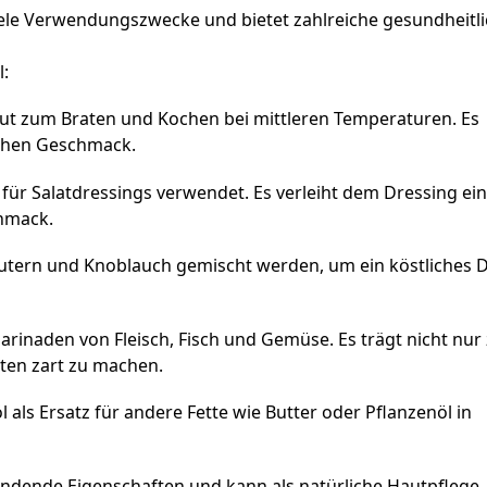
 viele Verwendungszwecke und bietet zahlreiche gesundheitl
:
 gut zum Braten und Kochen bei mittleren Temperaturen. Es
schen Geschmack.
is für Salatdressings verwendet. Es verleiht dem Dressing ei
hmack.
äutern und Knoblauch gemischt werden, um ein köstliches D
Marinaden von Fleisch, Fisch und Gemüse. Es trägt nicht nu
aten zart zu machen.
 als Ersatz für andere Fette wie Butter oder Pflanzenöl in
pendende Eigenschaften und kann als natürliche Hautpflege