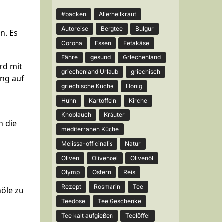
#backen
Allerheilkraut
Autoreise
Bergtee
Bulgur
n. Es
Corona
Essen
Fetakäse
Fähre
gesund
Griechenland
ird mit
griechenland Urlaub
griechisch
ung auf
griechische Küche
Honig
Huhn
Kartoffeln
Kirche
Knoblauch
Kräuter
n die
mediterranen Küche
Melissa-officinalis
Natur
Oliven
Olivenoel
Olivenöl
Olymp
Ostern
Reis
Rezept
Rosmarin
Tee
nöle zu
Teedose
Tee Geschenke
Tee kalt aufgießen
Teelöffel