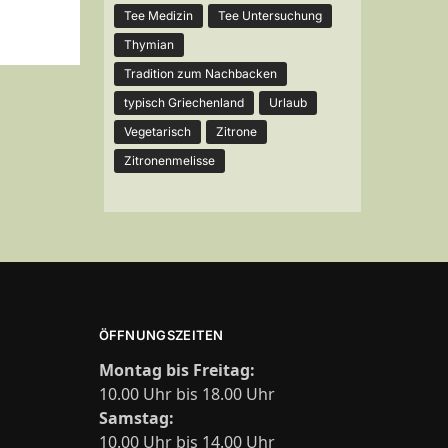
Tee Medizin
Tee Untersuchung
Thymian
Tradition zum Nachbacken
typisch Griechenland
Urlaub
Vegetarisch
Zitrone
Zitronenmelisse
ÖFFNUNGSZEITEN
Montag bis Freitag:
10.00 Uhr bis 18.00 Uhr
Samstag:
10.00 Uhr bis 14.00 Uhr