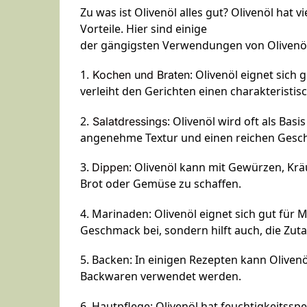
Zu was ist Olivenöl alles gut? Olivenöl hat
Vorteile. Hier sind einige
der gängigsten Verwendungen von Olivenöl
1.
: Olivenöl eignet sich
Kochen und Braten
verleiht den Gerichten einen charakteristi
2.
: Olivenöl wird oft als Bas
Salatdressings
angenehme Textur und einen reichen Gesc
3.
: Olivenöl kann mit Gewürzen, Kr
Dippen
Brot oder Gemüse zu schaffen.
4. Marinaden: Olivenöl eignet sich gut für 
Geschmack bei, sondern hilft auch, die Zut
5. Backen: In einigen Rezepten kann Olivenöl
Backwaren verwendet werden.
6. Hautpflege: Olivenöl hat feuchtigkeitss