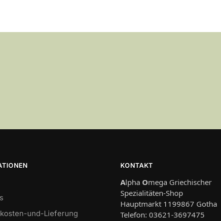
ATIONEN
KONTAKT
A
lpha
O
mega Griechischer
Spezialitäten-Shop
s
Hauptmarkt 1199867 Gotha
kosten-und-Lieferung
Telefon: 03621-3697475