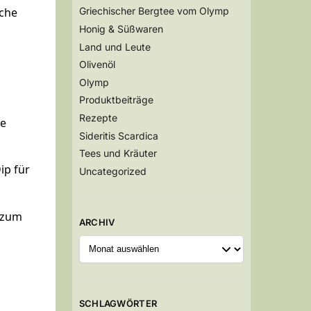
iche
Griechischer Bergtee vom Olymp
Honig & Süßwaren
Land und Leute
Olivenöl
Olymp
Produktbeiträge
Rezepte
ne
Sideritis Scardica
Tees und Kräuter
ip für
Uncategorized
r zum
ARCHIV
SCHLAGWÖRTER