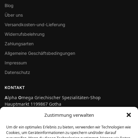
Blog
Über uns
Versandkosten-und-Lieferung
Widerrufsbelehrung
Zahlungsarten
Allgemeine Geschäftsbedingungen
Impressum
Datenschutz
KONTAKT
A
lpha
O
mega Griechischer Spezialitäten-Shop
Hauptmarkt 1199867 Gotha
Telefon: 03621-3697475
Zustimmung verwalten
info@genuss-auf-griechisch.de
Um dir ein optimales Erlebnis zu bieten, verwenden wir Technologien wie
Cookies, um Geräteinformationen zu speichern und/oder darauf