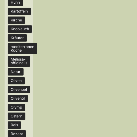
Huhn
Kartoffeln
Kirche
Knoblauch
Kräuter
mediterranen
Küche
Melissa-
officinalis
Natur
Oliven
Olivenoel
Olivenöl
Olymp
Ostern
Reis
Rezept