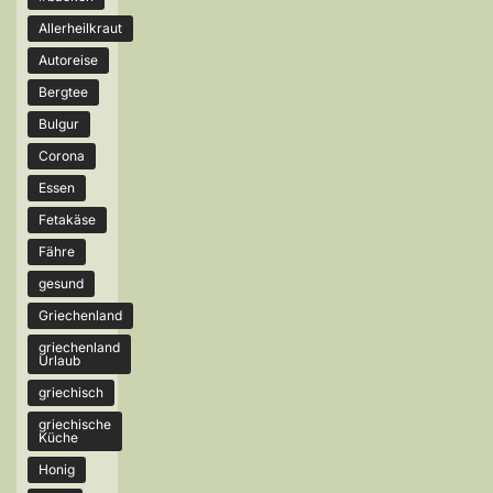
Allerheilkraut
Autoreise
Bergtee
Bulgur
Corona
Essen
Fetakäse
Fähre
gesund
Griechenland
griechenland
Urlaub
griechisch
griechische
Küche
Honig