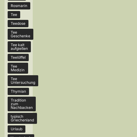
Rosmarin
Tee
Teedose
Tee
Geschenke
Tee kalt
aufgießen
Teelöffel
Tee
Medizin
Tee
Untersuchung
Thymian
Tradition
zum
Nachbacken
typisch
Griechenland
Urlaub