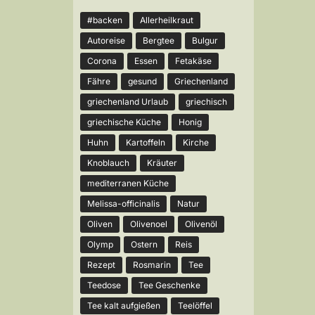
#backen
Allerheilkraut
Autoreise
Bergtee
Bulgur
Corona
Essen
Fetakäse
Fähre
gesund
Griechenland
griechenland Urlaub
griechisch
griechische Küche
Honig
Huhn
Kartoffeln
Kirche
Knoblauch
Kräuter
mediterranen Küche
Melissa-officinalis
Natur
Oliven
Olivenoel
Olivenöl
Olymp
Ostern
Reis
Rezept
Rosmarin
Tee
Teedose
Tee Geschenke
Tee kalt aufgießen
Teelöffel