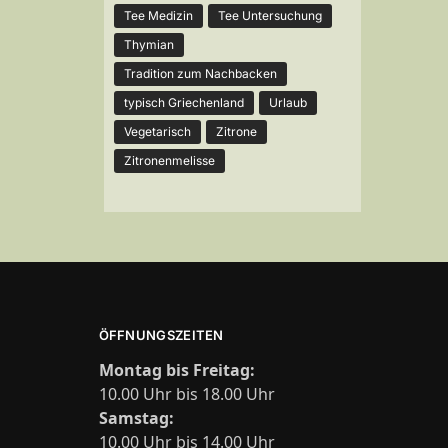
Tee Medizin
Tee Untersuchung
Thymian
Tradition zum Nachbacken
typisch Griechenland
Urlaub
Vegetarisch
Zitrone
Zitronenmelisse
ÖFFNUNGSZEITEN
Montag bis Freitag:
10.00 Uhr bis 18.00 Uhr
Samstag:
10.00 Uhr bis 14.00 Uhr