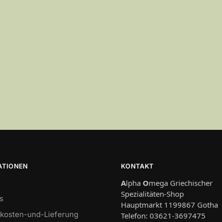
ATIONEN
KONTAKT
A
lpha
O
mega Griechischer
Spezialitäten-Shop
s
Hauptmarkt 1199867 Gotha
kosten-und-Lieferung
Telefon: 03621-3697475