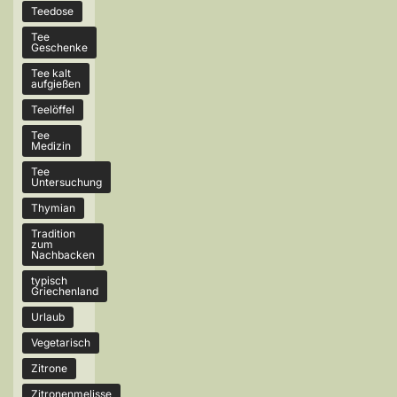
Teedose
Tee
Geschenke
Tee kalt
aufgießen
Teelöffel
Tee
Medizin
Tee
Untersuchung
Thymian
Tradition
zum
Nachbacken
typisch
Griechenland
Urlaub
Vegetarisch
Zitrone
Zitronenmelisse