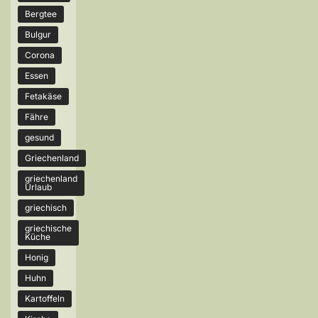
Bergtee
Bulgur
Corona
Essen
Fetakäse
Fähre
gesund
Griechenland
griechenland
Urlaub
griechisch
griechische
Küche
Honig
Huhn
Kartoffeln