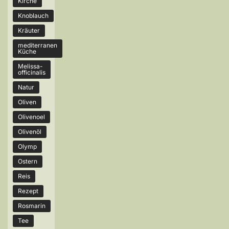
Kirche
Knoblauch
Kräuter
mediterranen
Küche
Melissa-
officinalis
Natur
Oliven
Olivenoel
Olivenöl
Olymp
Ostern
Reis
Rezept
Rosmarin
Tee