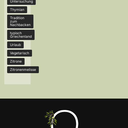
Untersuchung
Thymian
Tradition
zum
Nachbacken
typisch
Griechenland
Urlaub
Vegetarisch
Zitrone
Zitronenmelisse