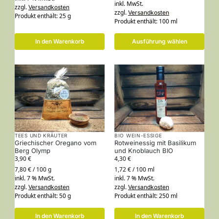
inkl. MwSt.
zzgl.
Versandkosten
zzgl.
Versandkosten
Produkt enthält: 25
g
Produkt enthält: 100
ml
In den Warenkorb
Ausführung wählen
TEES UND KRÄUTER
BIO WEIN-ESSIGE
Griechischer Oregano vom
Rotweinessig mit Basilikum
Berg Olymp
und Knoblauch BIO
3,90
€
4,30
€
7,80
€
/
100
g
1,72
€
/
100
ml
inkl. 7 % MwSt.
inkl. 7 % MwSt.
zzgl.
zzgl.
Versandkosten
Versandkosten
Produkt enthält: 50
g
Produkt enthält: 250
ml
In den Warenkorb
In den Warenkorb