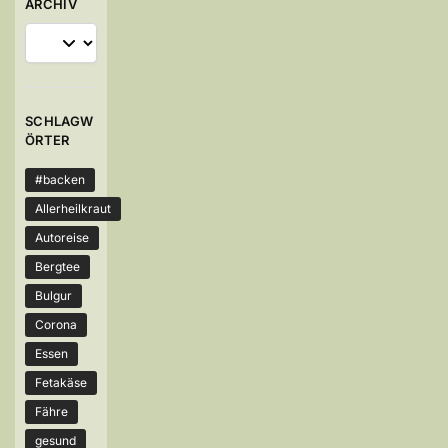
ARCHIV
SCHLAGW
ÖRTER
#backen
Allerheilkraut
Autoreise
Bergtee
Bulgur
Corona
Essen
Fetakäse
Fähre
gesund