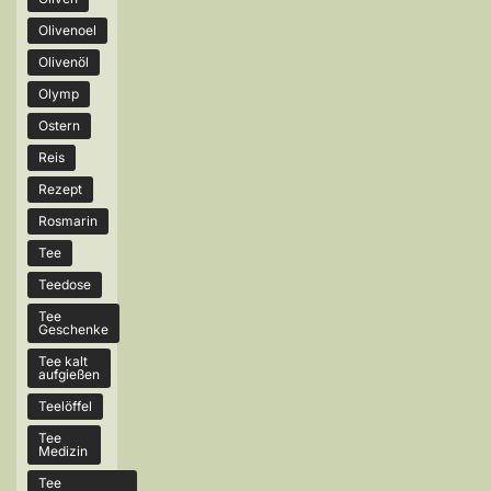
Olivenoel
Olivenöl
Olymp
Ostern
Reis
Rezept
Rosmarin
Tee
Teedose
Tee
Geschenke
Tee kalt
aufgießen
Teelöffel
Tee
Medizin
Tee