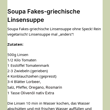
Soupa Fakes-griechische
Linsensuppe
Soupa Fakes-griechische Linsensuppe ohne Speck! Rein
vegetarisch! Linsensuppe mal „anders“!
Zutaten:
500g Linsen
1/2 Kilo Tomaten
1 Esslöffel Tomatenmark
2-3 Zwiebeln (gerieben)
4 Konblauchzehen (gepresst)
3-4 Blätter
,
Lorbeer
Salz, Pfeffer,
,
Oregano
Rosmarin
1 Tasse
Olivenöl nativ Extra
Die Linsen 10 min in Wasser kochen, das Wasser
abschütten und mit frischen Wasser auffüllen und