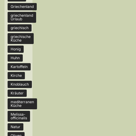
Griechenland
griechenland
Urlaub
griechisch
griechische
Küche
Honig
Huhn
Kartoffeln
Kirche
Knoblauch
Kräuter
mediterranen
Küche
Melissa-
officinalis
Natur
Oliven