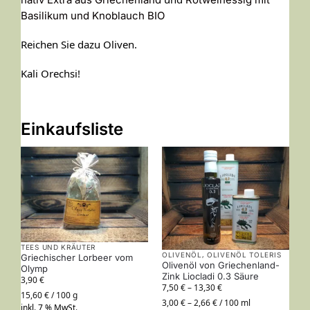
Basilikum und Knoblauch BIO
Reichen Sie dazu Oliven.
Kali Orechsi!
Einkaufsliste
TEES UND KRÄUTER
,
OLIVENÖL
OLIVENÖL TOLERIS
Griechischer Lorbeer vom
Olivenöl von Griechenland-
Olymp
Zink Liocladi 0.3 Säure
3,90
€
7,50
€
–
13,30
€
15,60
€
/
100
g
3,00
€
–
2,66
€
/
100
ml
inkl. 7 % MwSt.