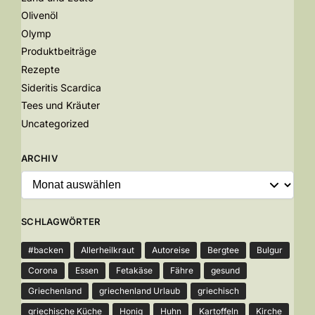
Olivenöl
Olymp
Produktbeiträge
Rezepte
Sideritis Scardica
Tees und Kräuter
Uncategorized
ARCHIV
SCHLAGWÖRTER
#backen
Allerheilkraut
Autoreise
Bergtee
Bulgur
Corona
Essen
Fetakäse
Fähre
gesund
Griechenland
griechenland Urlaub
griechisch
griechische Küche
Honig
Huhn
Kartoffeln
Kirche