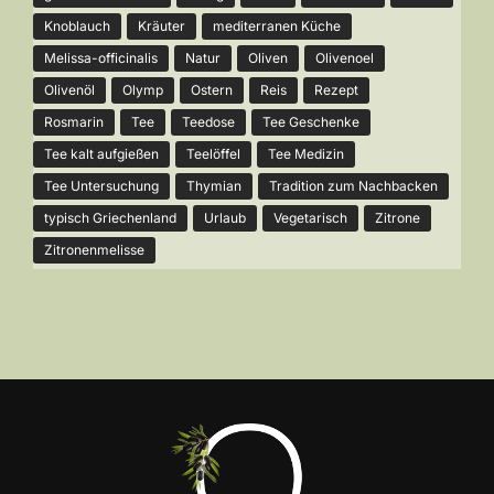
Knoblauch
Kräuter
mediterranen Küche
Melissa-officinalis
Natur
Oliven
Olivenoel
Olivenöl
Olymp
Ostern
Reis
Rezept
Rosmarin
Tee
Teedose
Tee Geschenke
Tee kalt aufgießen
Teelöffel
Tee Medizin
Tee Untersuchung
Thymian
Tradition zum Nachbacken
typisch Griechenland
Urlaub
Vegetarisch
Zitrone
Zitronenmelisse