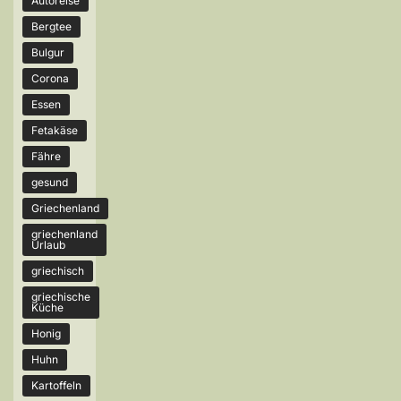
Autoreise
Bergtee
Bulgur
Corona
Essen
Fetakäse
Fähre
gesund
Griechenland
griechenland
Urlaub
griechisch
griechische
Küche
Honig
Huhn
Kartoffeln