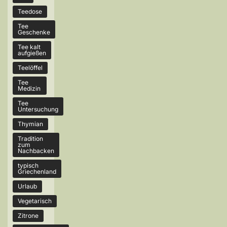
Teedose
Tee
Geschenke
Tee kalt
aufgießen
Teelöffel
Tee
Medizin
Tee
Untersuchung
Thymian
Tradition
zum
Nachbacken
typisch
Griechenland
Urlaub
Vegetarisch
Zitrone