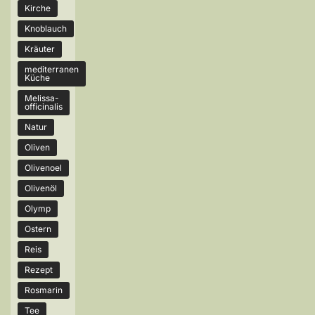
Kirche
Knoblauch
Kräuter
mediterranen
Küche
Melissa-
officinalis
Natur
Oliven
Olivenoel
Olivenöl
Olymp
Ostern
Reis
Rezept
Rosmarin
Tee