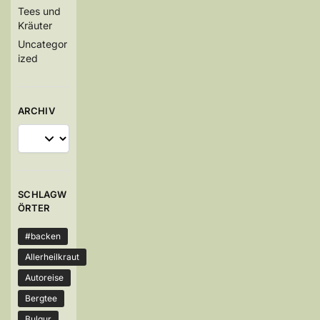
Tees und
Kräuter
Uncategor
ized
ARCHIV
SCHLAGW
ÖRTER
#backen
Allerheilkraut
Autoreise
Bergtee
Bulgur