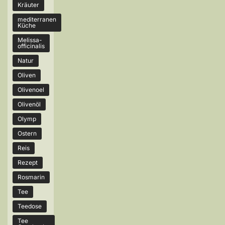
Kräuter
mediterranen
Küche
Melissa-
officinalis
Natur
Oliven
Olivenoel
Olivenöl
Olymp
Ostern
Reis
Rezept
Rosmarin
Tee
Teedose
Tee