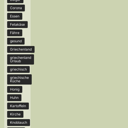
Corona
Essen
Fetakäse
Fähre
gesund
Griechenland
griechenland
Urlaub
griechisch
griechische
Küche
Honig
Huhn
Kartoffeln
Kirche
Knoblauch