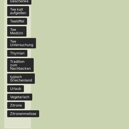
Geschenke
Tee kalt
aufgießen
Teelöffel
Tee
Medizin
Tee
Untersuchung
Thymian
Tradition
zum
Nachbacken
typisch
Griechenland
Urlaub
Vegetarisch
Zitrone
Zitronenmelisse