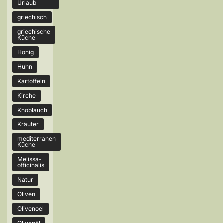
Urlaub
griechisch
griechische
Küche
Honig
Huhn
Kartoffeln
Kirche
Knoblauch
Kräuter
mediterranen
Küche
Melissa-
officinalis
Natur
Oliven
Olivenoel
Olivenöl