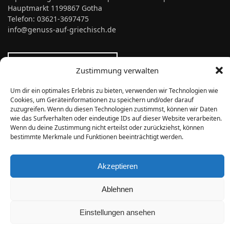
Hauptmarkt 1199867 Gotha
Telefon: 03621-3697475
info@genuss-auf-griechisch.de
Vertrag widerrufen
Zustimmung verwalten
Um dir ein optimales Erlebnis zu bieten, verwenden wir Technologien wie
ÖFFNUNGSZEITEN
Cookies, um Geräteinformationen zu speichern und/oder darauf
zuzugreifen. Wenn du diesen Technologien zustimmst, können wir Daten
Montag bis Freitag:
wie das Surfverhalten oder eindeutige IDs auf dieser Website verarbeiten.
10.00 Uhr bis 18.00 Uhr
Wenn du deine Zustimmung nicht erteilst oder zurückziehst, können
Samstag:
bestimmte Merkmale und Funktionen beeinträchtigt werden.
10.00 Uhr bis 14.00 Uhr
Akzeptieren
Alpha Omega
© 2026
Ablehnen
Einstellungen ansehen