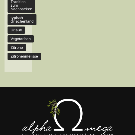
Tradition
zum
Nachbacken
typisch
Griechenland
Urlaub
Vegetarisch
Zitrone
Zitronenmelisse