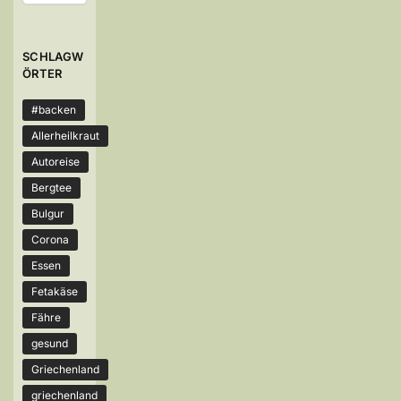
SCHLAGW
ÖRTER
#backen
Allerheilkraut
Autoreise
Bergtee
Bulgur
Corona
Essen
Fetakäse
Fähre
gesund
Griechenland
griechenland