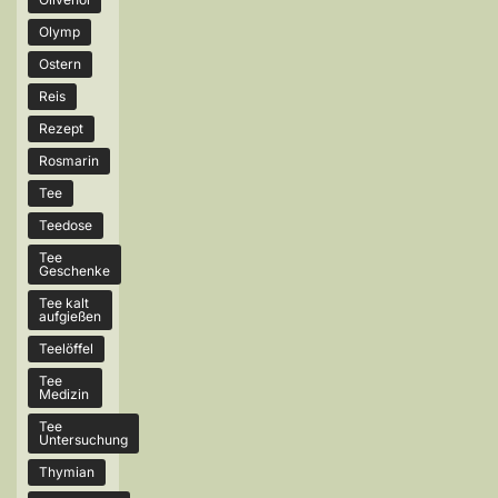
Olymp
Ostern
Reis
Rezept
Rosmarin
Tee
Teedose
Tee
Geschenke
Tee kalt
aufgießen
Teelöffel
Tee
Medizin
Tee
Untersuchung
Thymian