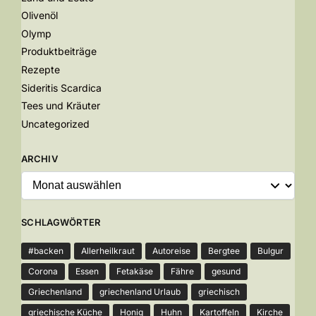
Olivenöl
Olymp
Produktbeiträge
Rezepte
Sideritis Scardica
Tees und Kräuter
Uncategorized
ARCHIV
SCHLAGWÖRTER
#backen
Allerheilkraut
Autoreise
Bergtee
Bulgur
Corona
Essen
Fetakäse
Fähre
gesund
Griechenland
griechenland Urlaub
griechisch
griechische Küche
Honig
Huhn
Kartoffeln
Kirche