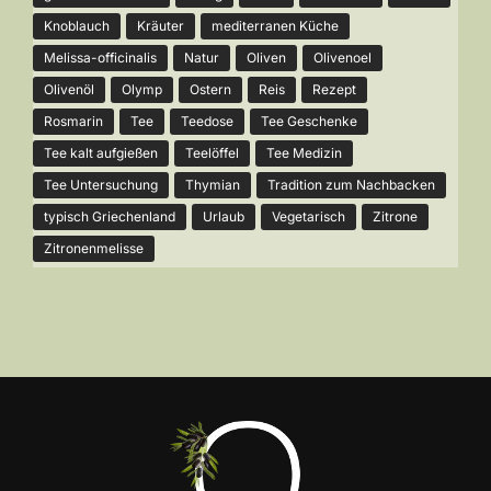
Knoblauch
Kräuter
mediterranen Küche
Melissa-officinalis
Natur
Oliven
Olivenoel
Olivenöl
Olymp
Ostern
Reis
Rezept
Rosmarin
Tee
Teedose
Tee Geschenke
Tee kalt aufgießen
Teelöffel
Tee Medizin
Tee Untersuchung
Thymian
Tradition zum Nachbacken
typisch Griechenland
Urlaub
Vegetarisch
Zitrone
Zitronenmelisse